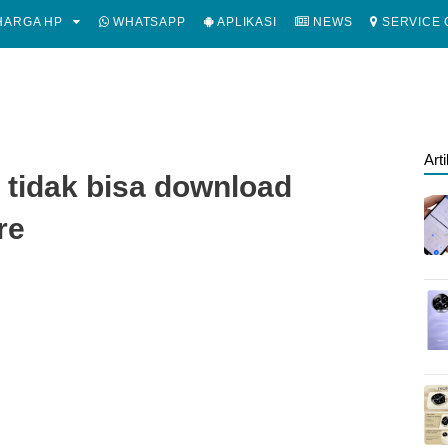
ARGA HP
WHATSAPP
APLIKASI
NEWS
SERVICE 
Art
 tidak bisa download
re