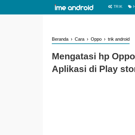
.
-->
TRIK
H
Beranda
›
Cara
›
Oppo
›
trik android
Mengatasi hp Oppo
Aplikasi di Play sto