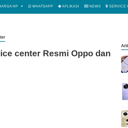
ARGA HP
WHATSAPP
APLIKASI
NEWS
SERVICE 
ter
Art
vice center Resmi Oppo dan