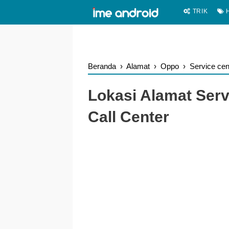
.
-->
TRIK
H
Beranda
›
Alamat
›
Oppo
›
Service cen
Lokasi Alamat Ser
Call Center