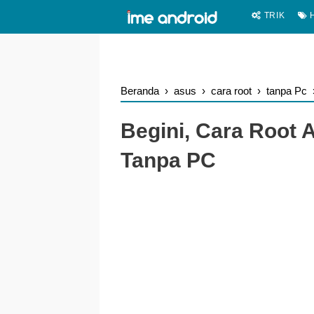
.
-->
TRIK
H
Beranda
›
asus
›
cara root
›
tanpa Pc
Begini, Cara Root
Tanpa PC