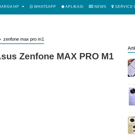
ARGA HP
WHATSAPP
APLIKASI
NEWS
SERVICE 
›
zenfone max pro m1
Art
 Asus Zenfone MAX PRO M1