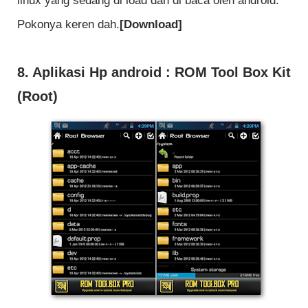
linux yang sedang di load dan di baca oleh android.
Pokonya keren dah.
[Download]
8. Aplikasi Hp android
: ROM Tool Box Kit
(Root)