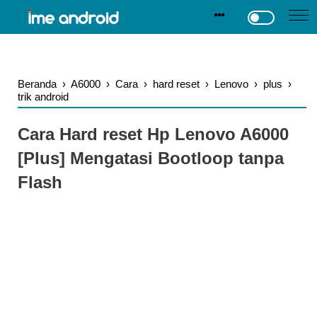
.
-->
Beranda
›
A6000
›
Cara
›
hard reset
›
Lenovo
›
plus
›
trik android
Cara Hard reset Hp Lenovo A6000
[Plus] Mengatasi Bootloop tanpa
Flash