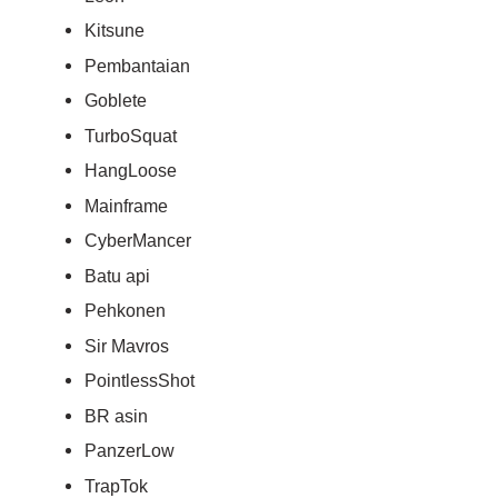
Kitsune
Pembantaian
Goblete
TurboSquat
HangLoose
Mainframe
CyberMancer
Batu api
Pehkonen
Sir Mavros
PointlessShot
BR asin
PanzerLow
TrapTok