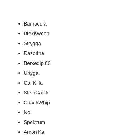
Barnacula
BlekKween
Strygga
Razorina
Berkedip 88
Urtyga
CalfKilla
SteinCastle
CoachWhip
Nol
Spektrum
Amon Ka