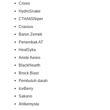
Crixes
HydroSnake
CTrlAltSNiper
Crassus
Baron Zemek
Penembak AT
HeatSyka
Ariete Aereo
BlackHearth
Brock Blast
Pembuluh darah
IceBerry
Sakano
Ahlkemysta