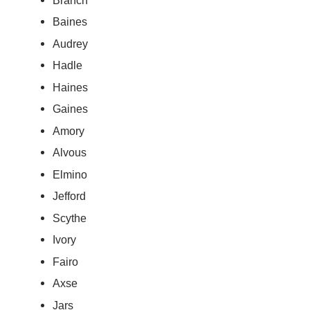
Branch
Baines
Audrey
Hadle
Haines
Gaines
Amory
Alvous
Elmino
Jefford
Scythe
Ivory
Fairo
Axse
Jars