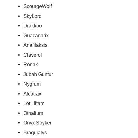
ScourgeWolf
SkyLord
Drakkoo
Guacanarix
Anafilaksis
Claverol
Ronak
Jubah Guntur
Nygrum
Alcatrax
Lot Hitam
Othalium
Onyx Stryker
Braquialys