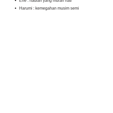
Erie : hadiah yang murah hati
Harumi : kemegahan musim semi