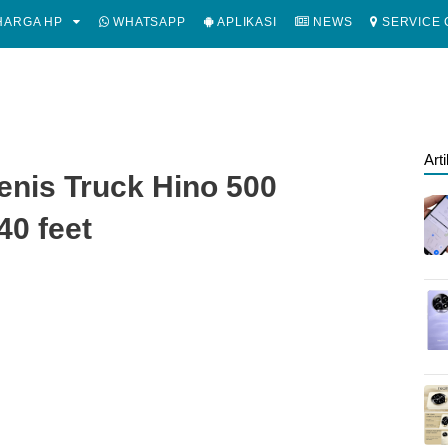
ARGA HP
WHATSAPP
APLIKASI
NEWS
SERVICE 
Art
enis Truck Hino 500
40 feet