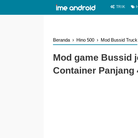
.
-->
TRIK
H
Beranda
›
Hino 500
›
Mod Bussid Truck
Mod game Bussid j
Container Panjang 