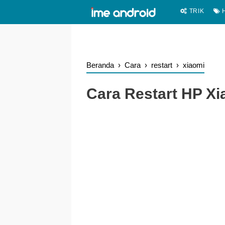
.
-->
TRIK
H
Beranda
›
Cara
›
restart
›
xiaomi
Cara Restart HP Xi