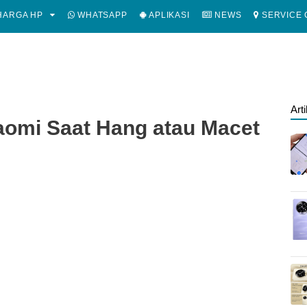
ARGA HP
WHATSAPP
APLIKASI
NEWS
SERVICE 
Art
aomi Saat Hang atau Macet