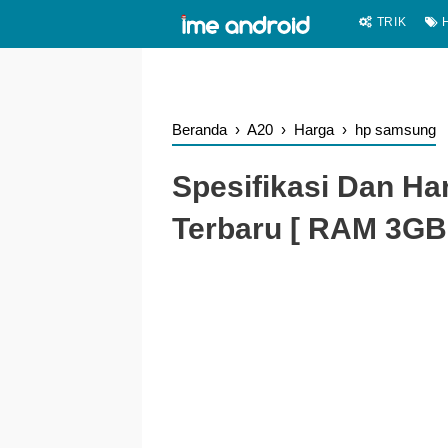
.
-->
TRIK
H
Beranda
›
A20
›
Harga
›
hp samsung
Spesifikasi Dan H
Terbaru [ RAM 3GB