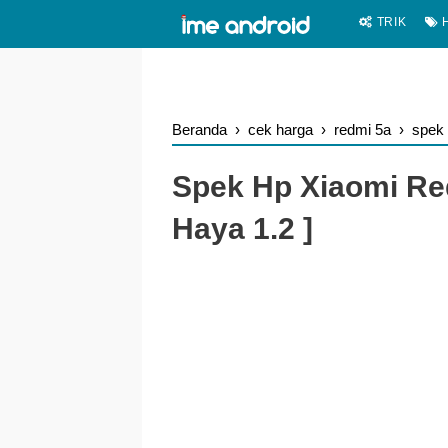
.
-->
TRIK
H
Beranda
›
cek harga
›
redmi 5a
›
spek
Spek Hp Xiaomi Re
Haya 1.2 ]