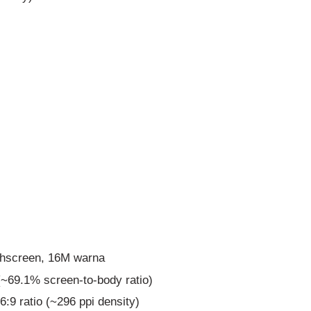
chscreen, 16M warna
(~69.1% screen-to-body ratio)
:9 ratio (~296 ppi density)