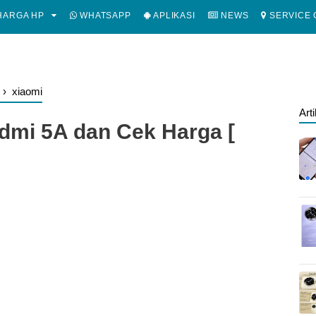
ARGA HP
WHATSAPP
APLIKASI
NEWS
SERVICE 
›
xiaomi
Art
dmi 5A dan Cek Harga [