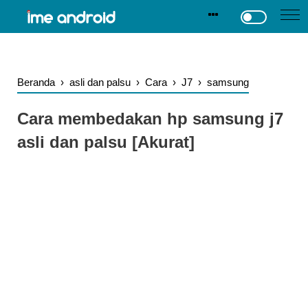
.
-->
Beranda
›
asli dan palsu
›
Cara
›
J7
›
samsung
Cara membedakan hp samsung j7
asli dan palsu [Akurat]