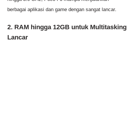
berbagai aplikasi dan game dengan sangat lancar.
2. RAM hingga 12GB untuk Multitasking
Lancar