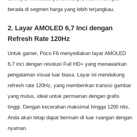
berada di segmen harga yang lebih terjangkau.
2. Layar AMOLED 6,7 Inci dengan
Refresh Rate 120Hz
Untuk gamer, Poco F6 menyediakan layar AMOLED
6,7 inci dengan resolusi Full HD+ yang menawarkan
pengalaman visual luar biasa. Layar ini mendukung
refresh rate 120Hz, yang memberikan transisi gambar
yang mulus, ideal untuk permainan dengan grafis
tinggi. Dengan kecerahan maksimal hingga 1200 nits,
Anda akan tetap dapat bermain di luar ruangan dengan
nyaman.