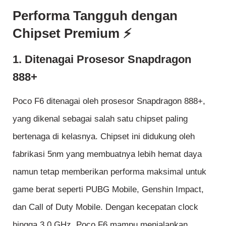
Performa Tangguh dengan
Chipset Premium ⚡
1. Ditenagai Prosesor Snapdragon
888+
Poco F6 ditenagai oleh prosesor Snapdragon 888+,
yang dikenal sebagai salah satu chipset paling
bertenaga di kelasnya. Chipset ini didukung oleh
fabrikasi 5nm yang membuatnya lebih hemat daya
namun tetap memberikan performa maksimal untuk
game berat seperti PUBG Mobile, Genshin Impact,
dan Call of Duty Mobile. Dengan kecepatan clock
hingga 3.0 GHz, Poco F6 mampu menjalankan