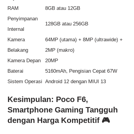
RAM
8GB atau 12GB
Penyimpanan
128GB atau 256GB
Internal
Kamera
64MP (utama) + 8MP (ultrawide) +
Belakang
2MP (makro)
Kamera Depan
20MP
Baterai
5160mAh, Pengisian Cepat 67W
Sistem Operasi
Android 12 dengan MIUI 13
Kesimpulan: Poco F6,
Smartphone Gaming Tangguh
dengan Harga Kompetitif 🎮