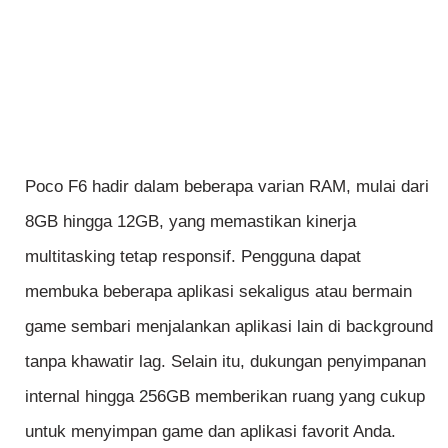
Poco F6 hadir dalam beberapa varian RAM, mulai dari
8GB hingga 12GB, yang memastikan kinerja
multitasking tetap responsif. Pengguna dapat
membuka beberapa aplikasi sekaligus atau bermain
game sembari menjalankan aplikasi lain di background
tanpa khawatir lag. Selain itu, dukungan penyimpanan
internal hingga 256GB memberikan ruang yang cukup
untuk menyimpan game dan aplikasi favorit Anda.