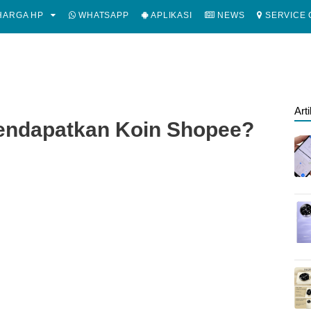
ARGA HP
WHATSAPP
APLIKASI
NEWS
SERVICE 
Art
endapatkan Koin Shopee?