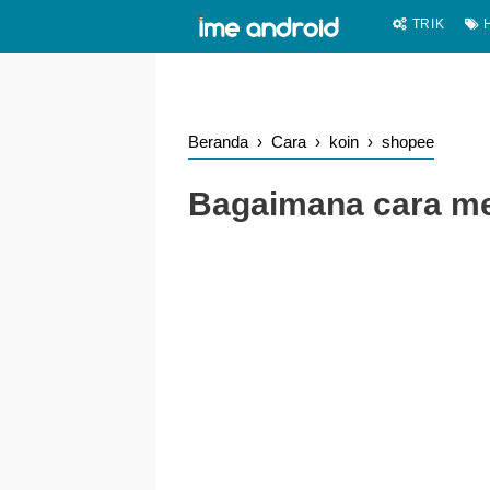
.
-->
TRIK
H
Beranda
›
Cara
›
koin
›
shopee
Bagaimana cara m