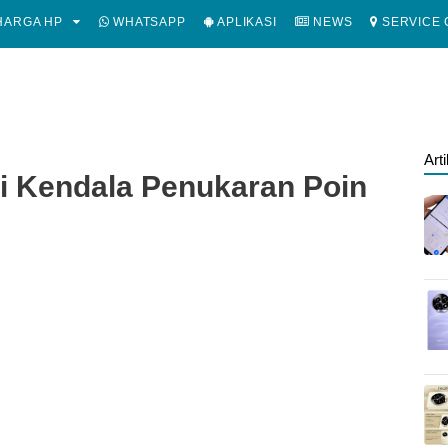
ARGA HP
WHATSAPP
APLIKASI
NEWS
SERVICE 
Art
i Kendala Penukaran Poin