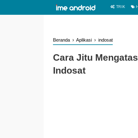
.
-->
TRIK
H
Beranda
›
Aplikasi
›
indosat
Cara Jitu Mengatas
Indosat