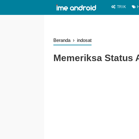
.
-->
TRIK
H
Beranda
›
indosat
Memeriksa Status 