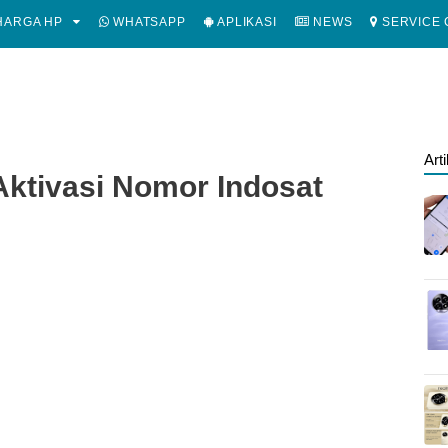
ARGA HP
WHATSAPP
APLIKASI
NEWS
SERVICE 
Art
Aktivasi Nomor Indosat