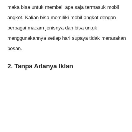
maka bisa untuk membeli apa saja termasuk mobil
angkot. Kalian bisa memiliki mobil angkot dengan
berbagai macam jenisnya dan bisa untuk
menggunakannya setiap hari supaya tidak merasakan
bosan.
2. Tanpa Adanya Iklan