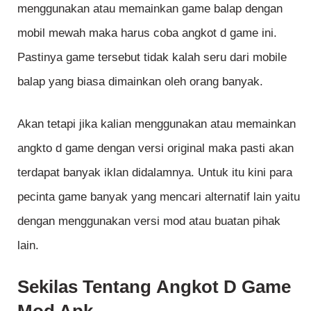
menggunakan atau memainkan game balap dengan
mobil mewah maka harus coba angkot d game ini.
Pastinya game tersebut tidak kalah seru dari mobile
balap yang biasa dimainkan oleh orang banyak.
Akan tetapi jika kalian menggunakan atau memainkan
angkto d game dengan versi original maka pasti akan
terdapat banyak iklan didalamnya. Untuk itu kini para
pecinta game banyak yang mencari alternatif lain yaitu
dengan menggunakan versi mod atau buatan pihak
lain.
Sekilas Tentang Angkot D Game