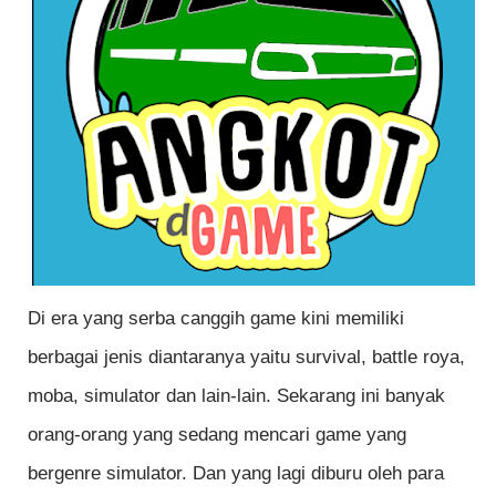
Di era yang serba canggih game kini memiliki
berbagai jenis diantaranya yaitu survival, battle roya,
moba, simulator dan lain-lain. Sekarang ini banyak
orang-orang yang sedang mencari game yang
bergenre simulator. Dan yang lagi diburu oleh para