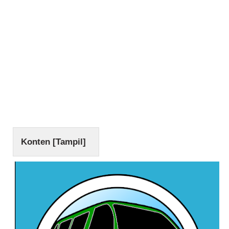
Konten [
Tampil
]