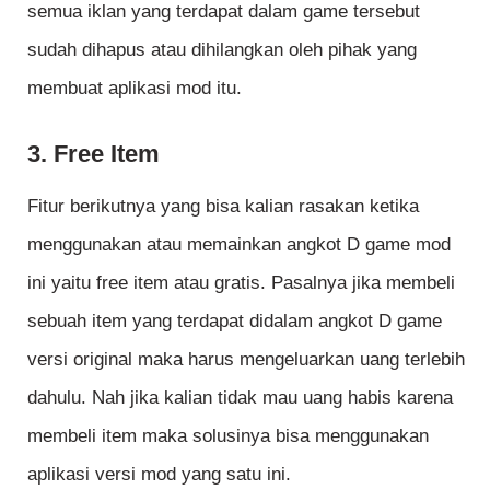
semua iklan yang terdapat dalam game tersebut
sudah dihapus atau dihilangkan oleh pihak yang
membuat aplikasi mod itu.
3. Free Item
Fitur berikutnya yang bisa kalian rasakan ketika
menggunakan atau memainkan angkot D game mod
ini yaitu free item atau gratis. Pasalnya jika membeli
sebuah item yang terdapat didalam angkot D game
versi original maka harus mengeluarkan uang terlebih
dahulu. Nah jika kalian tidak mau uang habis karena
membeli item maka solusinya bisa menggunakan
aplikasi versi mod yang satu ini.