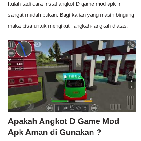
Itulah tadi cara instal angkot D game mod apk ini
sangat mudah bukan. Bagi kalian yang masih bingung
maka bisa untuk mengikuti langkah-langkah diatas.
Apakah Angkot D Game Mod
Apk Aman di Gunakan ?