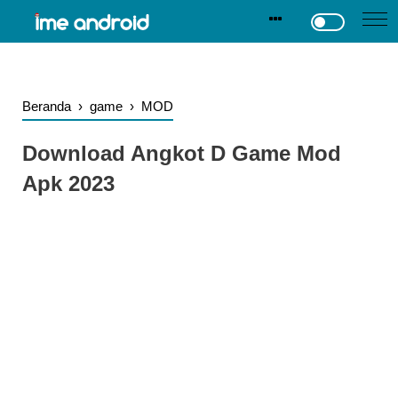
.
-->
Beranda
›
game
›
MOD
Download Angkot D Game Mod
Apk 2023