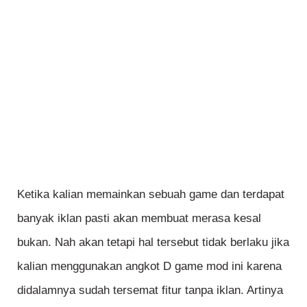
Ketika kalian memainkan sebuah game dan terdapat
banyak iklan pasti akan membuat merasa kesal
bukan. Nah akan tetapi hal tersebut tidak berlaku jika
kalian menggunakan angkot D game mod ini karena
didalamnya sudah tersemat fitur tanpa iklan. Artinya