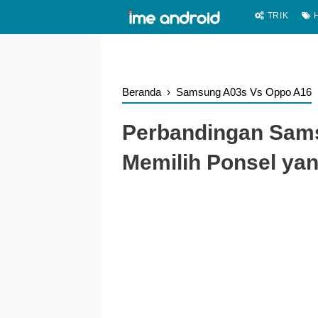
.
-->
TRIK
H
Beranda
›
Samsung A03s Vs Oppo A16
Perbandingan Sam
Memilih Ponsel yan