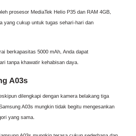
 oleh prosesor MediaTek Helio P35 dan RAM 4GB,
yang cukup untuk tugas sehari-hari dan
rai berkapasitas 5000 mAh, Anda dapat
ri tanpa khawatir kehabisan daya.
ng A03s
eskipun dilengkapi dengan kamera belakang tiga
i Samsung A03s mungkin tidak begitu mengesankan
gori yang sama.
 Samsung A03s mungkin terasa cukup sederhana dan