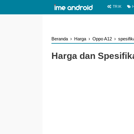
.
-->
TRIK
H
Beranda
›
Harga
›
Oppo A12
›
spesifik
Harga dan Spesifi