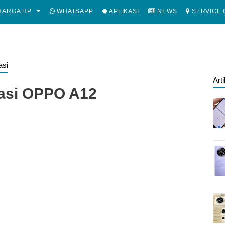
ARGA HP
WHATSAPP
APLIKASI
NEWS
SERVICE 
asi
Art
kasi OPPO A12