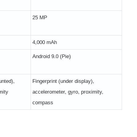
25 MP
4,000 mAh
)
Android 9.0 (Pie)
unted),
Fingerprint (under display),
mity
accelerometer, gyro, proximity,
compass