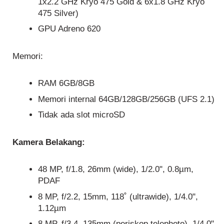
1x2.2 GHz Kryo 475 Gold & 6x1.8 GHz Kryo
475 Silver)
GPU Adreno 620
Memori:
RAM 6GB/8GB
Memori internal 64GB/128GB/256GB (UFS 2.1)
Tidak ada slot microSD
Kamera Belakang:
48 MP, f/1.8, 26mm (wide), 1/2.0", 0.8µm,
PDAF
8 MP, f/2.2, 15mm, 118˚ (ultrawide), 1/4.0",
1.12µm
8 MP, f/3.4, 135mm (periskop telephoto), 1/4.0",