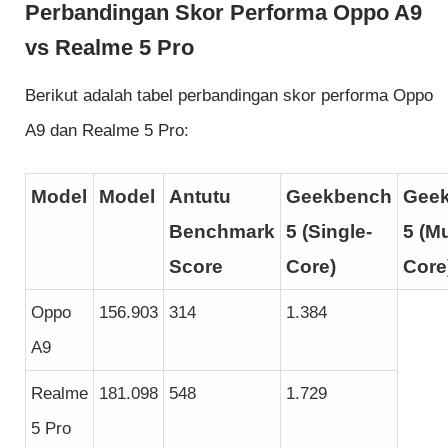
Perbandingan Skor Performa Oppo A9
vs Realme 5 Pro
Berikut adalah tabel perbandingan skor performa Oppo
A9 dan Realme 5 Pro:
Model
Model
Antutu
Geekbench
Gee
Benchmark
5 (Single-
5 (Mu
Score
Core)
Core
Oppo
156.903
314
1.384
A9
Realme
181.098
548
1.729
5 Pro