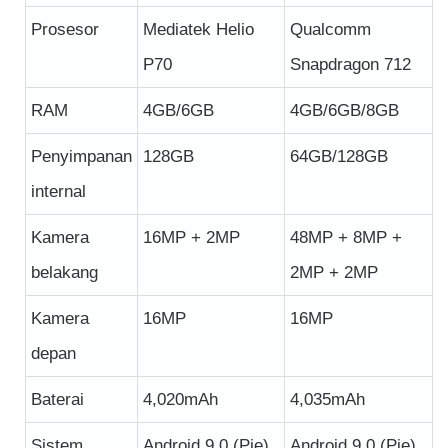
Prosesor
Mediatek Helio
Qualcomm
P70
Snapdragon 712
RAM
4GB/6GB
4GB/6GB/8GB
Penyimpanan
128GB
64GB/128GB
internal
Kamera
16MP + 2MP
48MP + 8MP +
belakang
2MP + 2MP
Kamera
16MP
16MP
depan
Baterai
4,020mAh
4,035mAh
Sistem
Android 9.0 (Pie)
Android 9.0 (Pie)