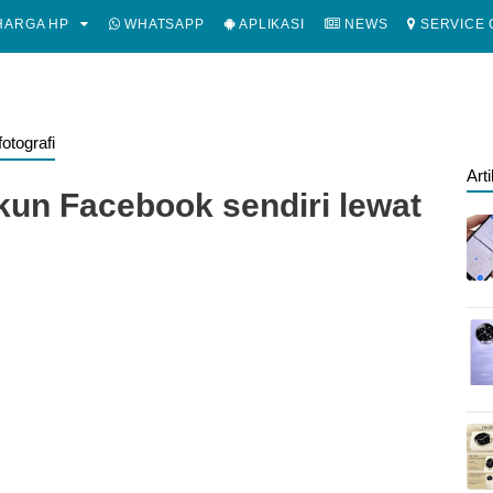
ARGA HP
WHATSAPP
APLIKASI
NEWS
SERVICE 
 fotografi
Art
un Facebook sendiri lewat