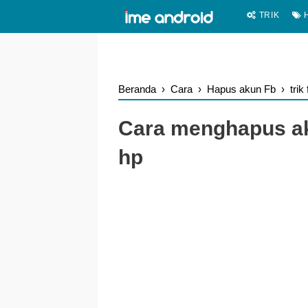
.
-->
TRIK
H
Beranda
›
Cara
›
Hapus akun Fb
›
trik
Cara menghapus ak
hp