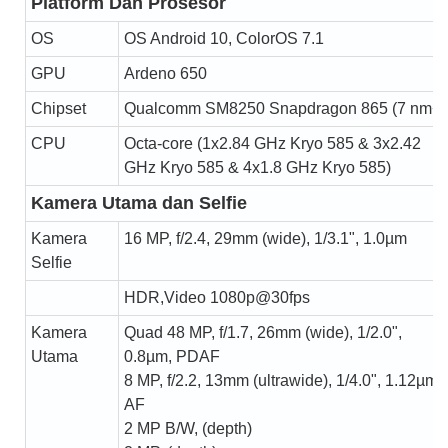
Platform Dan Prosesor
OS
OS Android 10, ColorOS 7.1
GPU
Ardeno 650
Chipset
Qualcomm SM8250 Snapdragon 865 (7 nm+)
CPU
Octa-core (1x2.84 GHz Kryo 585 & 3x2.42
GHz Kryo 585 & 4x1.8 GHz Kryo 585)
Kamera Utama dan Selfie
Kamera
16 MP, f/2.4, 29mm (wide), 1/3.1", 1.0µm
Selfie
HDR,Video
1080p@30fps
Kamera
Quad 48 MP, f/1.7, 26mm (wide), 1/2.0",
Utama
0.8µm, PDAF
8 MP, f/2.2, 13mm (ultrawide), 1/4.0", 1.12µm,
AF
2 MP B/W, (depth)