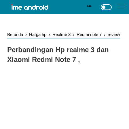
.
-->
Beranda
›
Harga hp
›
Realme 3
›
Redmi note 7
›
review
Perbandingan Hp realme 3 dan
Xiaomi Redmi Note 7 ,